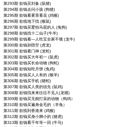
第293期 欲钱买刘备 (鼠猪)
第294期 欲钱去问小孩 (狗猪)
第295期 欲钱看雾里看花 (鸡猴)
第296期 欲线地下找 (猴鼠)
第297期 欲钱买爱拍马屁的人 (兔狗)
第298期 欲钱找十二仙子(牛羊)
第299期 欲钱看—人吃宝全家不饿 (龙牛)
第300期 欲钱孙陪空 (虎龙)
第301期 欲钱看门神 (龙蛇)
第302期 欲钱买大年初一 (鼠虎)
第303期 欲钱买长命动物 (狗蛇)
第304期 欲钱知吃月饼 (兔鸡)
第305期 欲钱买人人有的 (猴羊)
第306期 欲钱买手机 (猪蛇)
第307期 欲钱买人类的徂先 (鼠鸡)
第308期 欲钱找来来往往不见人(龙猪)
第309期 欲钱买无精打采的动物（狗鸡）
第310期 欲钱买遍身金毛的（羊兔）
第311期 欲线到香港来 (鸡猴)
第312期 欲钱买身小脚小的 (猪虎)
第313期 欲钱看千年等一回 (牛马)