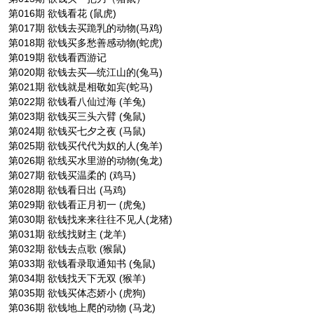
第016期 欲钱看花 (鼠虎)
第017期 欲钱去买跪乳的动物(马鸡)
第018期 欲钱买多愁善感动物(蛇虎)
第019期 欲钱看西游记
第020期 欲钱去买—统江山的(兔马)
第021期 欲钱就是相敬如宾(蛇马)
第022期 欲钱看八仙过海 (羊兔)
第023期 欲钱买三头六臂 (兔鼠)
第024期 欲钱买七夕之夜 (马鼠)
第025期 欲钱买代代为奴的人(兔羊)
第026期 欲线买水里游的动物(兔龙)
第027期 欲钱买温柔的 (鸡马)
第028期 欲钱看日出 (马鸡)
第029期 欲钱看正月初一 (虎兔)
第030期 欲钱找来来往往不见人(龙猪)
第031期 欲线找财主 (龙羊)
第032期 欲钱去点歌 (猴鼠)
第033期 欲钱看录取通知书 (兔鼠)
第034期 欲钱找天下无双 (猴羊)
第035期 欲钱买体态娇小 (虎狗)
第036期 欲钱地上爬的动物 (马龙)