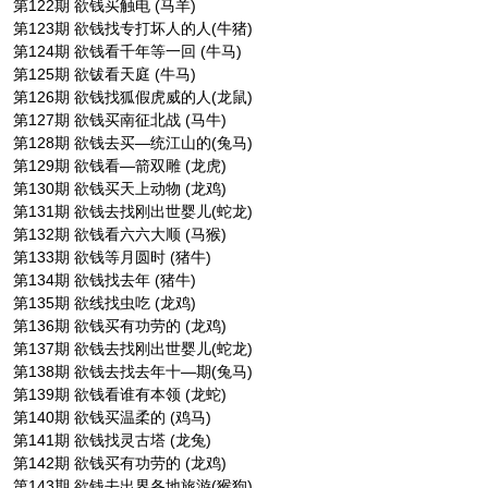
第122期 欲钱买触电 (马羊)
第123期 欲钱找专打坏人的人(牛猪)
第124期 欲钱看千年等一回 (牛马)
第125期 欲钹看天庭 (牛马)
第126期 欲钱找狐假虎威的人(龙鼠)
第127期 欲钱买南征北战 (马牛)
第128期 欲钱去买—统江山的(兔马)
第129期 欲钱看—箭双雕 (龙虎)
第130期 欲钱买天上动物 (龙鸡)
第131期 欲钱去找刚出世婴儿(蛇龙)
第132期 欲钱看六六大顺 (马猴)
第133期 欲钱等月圆时 (猪牛)
第134期 欲钱找去年 (猪牛)
第135期 欲线找虫吃 (龙鸡)
第136期 欲钱买有功劳的 (龙鸡)
第137期 欲钱去找刚出世婴儿(蛇龙)
第138期 欲钱去找去年十—期(兔马)
第139期 欲钱看谁有本领 (龙蛇)
第140期 欲钱买温柔的 (鸡马)
第141期 欲钱找灵古塔 (龙兔)
第142期 欲钱买有功劳的 (龙鸡)
第143期 欲钱去出界各地旅游(猴狗)