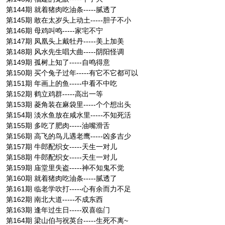
第144期 就着猪肉吃油条-----腻透了
第145期 敢在太岁头上动土-----胆子不小
第146期 母鸡叫鸣-----家宅不宁
第147期 凤凰头上戴牡丹-----美上加美
第148期 风水先生唱大曲-----阴阳怪调
第149期 孤树上知了-----自鸣得意
第150期 买个兔子过年-----有它不它都可以
第151期 年画上的鱼-----中看不中吃
第152期 鹤立鸡群-----高出一等
第153期 菱角装在麻袋里-----个个想出头
第154期 淡水鱼放在咸水里-----不知死活
第155期 多吃了肥肉-----油嘴滑舌
第156期 高飞的鸟儿遇老鹰-----凶多吉少
第157期 牛郎配织女-----天生一对儿
第158期 牛郎配织女-----天生一对儿
第159期 庙堂里失盗-----神不知鬼不觉
第160期 就着猪肉吃油条-----腻透了
第161期 临老学吹打-----心有余而力不足
第162期 南北大道-----不成东西
第163期 逢年过生日-----双喜临门
第164期 梁山伯与祝英台-----生死不离~