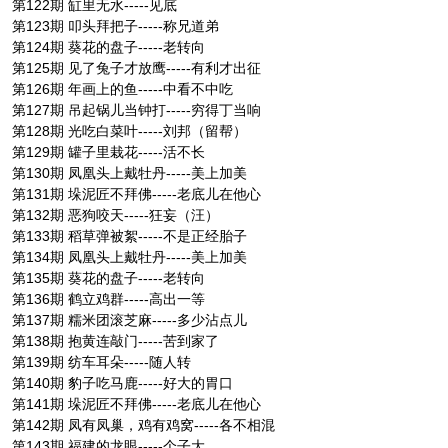
第122期 缸里无水-----见底
第123期 叩头拜把子-----称兄道弟
第124期 葵花的盘子-----老转向
第125期 见了兔子才放鹰-----有利才出征
第126期 年画上的鱼-----中看不中吃
第127期 吊起锅儿当钟打-----穷得丁当响
第128期 光吃白菜叶-----刘邦（留帮）
第129期 罐子里栽花-----活不长
第130期 凤凰头上戴牡丹-----美上加美
第131期 垛泥匠不拜佛-----老底儿在他心
第132期 恶狗咬天-----狂妄（汪）
第133期 稻草弹被絮-----不是正经胎子
第134期 凤凰头上戴牡丹-----美上加美
第135期 葵花的盘子-----老转向
第136期 鹤立鸡群-----高出一等
第137期 糯米团滚芝麻-----多少沾点儿
第138期 抱黄连敲门-----苦到家了
第139期 纺车耳朵-----随人转
第140期 豹子吃马鹿-----好大的胃口
第141期 垛泥匠不拜佛-----老底儿在他心
第142期 凤有凤巢，鸡有鸡窝-----各不相混
第143期 福建的龙眼-----个子大