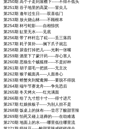
第250期 高个子走到屋檐下-----不得不低头
第251期 谷子地里的高粱-----冒尖儿
第252期 逢年过生日-----双喜临门
第253期 放火烧山林-----不顾根本
第254期 杯弓蛇影-----自相惊扰
第255期 缸里无水-----见底
第256期 带了秤杆忘了砣-----丢三落四
第257期 耗子算卦-----搁下爪子就忘
第258期 尿壶打掉把儿-----光剩一张嘴
第259期 酒里下了蒙汗药-----存心害人
第260期 恶狼生个贼狐狸-----不是好种
第261期 胡子眉毛一把抓-----无主次
第262期 猴子戴面具-----人面兽心
第263期 螃蟹夹到鸳鸯脚-----要脱不得脱
第264期 端午节赛龙舟-----争先恐后
第265期 冬天烤火-----红光满面
第266期 给了九寸想十寸-----得寸进尺
第267期 红娘挨板子-----为别人担不是
第268期 饭桌上的抹布-----尝尽了酸甜苦辣
第269期 怕死又碰上送葬的-----在劫难逃
第270期 地面上的水-----哪里低往哪里流
第271期 怪味豆-----酸甜苦辣咸样样俱全