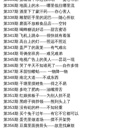
第336期 地面上的水-----哪里低往哪里流
第337期 酒里下了蒙汗药-----存心害人
第338期 雕塑匠手里的泥巴-----随心所欲
第339期 磨面不放粮食品店-----空转
第340期 喝蜂糖说好话-----甜言蜜语
第341期 飞机上跳伞-----很快就有着落
第342期 高台上的灯-----照远不照近
第343期 盖严了的蒸笼-----有气难出
第344期 哥俩坐班房-----难兄难弟
第345期 电视广告上的美人-----昙花一现
第346期 哭了半天不知谁死了-----自作多情
第347期 禾苗怕蝼蛄----- 一物降一物
第348期 南北大道-----不成东西
第349期 干塘里摸鲤鱼-----得之不易
第350期 多吃了肥肉-----油嘴滑舌
第351期 红娘挨板子-----为别人担不是
第352期 黑瞎子骑脖领-----熊到头上了
第353期 没有砣的秤-----不知轻重
第354期 买个兔子过年-----有它不它都可以
第355期 蛋壳里做道场-----摆不开架势
第356期 豆腐里面挑骨头-----故意找麻烦