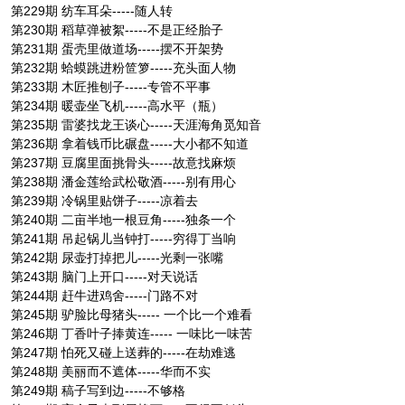
第229期 纺车耳朵-----随人转
第230期 稻草弹被絮-----不是正经胎子
第231期 蛋壳里做道场-----摆不开架势
第232期 蛤蟆跳进粉笸箩-----充头面人物
第233期 木匠推刨子-----专管不平事
第234期 暖壶坐飞机-----高水平（瓶）
第235期 雷婆找龙王谈心-----天涯海角觅知音
第236期 拿着钱币比碾盘-----大小都不知道
第237期 豆腐里面挑骨头-----故意找麻烦
第238期 潘金莲给武松敬酒-----别有用心
第239期 冷锅里贴饼子-----凉着去
第240期 二亩半地一根豆角-----独条一个
第241期 吊起锅儿当钟打-----穷得丁当响
第242期 尿壶打掉把儿-----光剩一张嘴
第243期 脑门上开口-----对天说话
第244期 赶牛进鸡舍-----门路不对
第245期 驴脸比母猪头----- 一个比一个难看
第246期 丁香叶子捧黄连----- 一味比一味苦
第247期 怕死又碰上送葬的-----在劫难逃
第248期 美丽而不遮体-----华而不实
第249期 稿子写到边-----不够格