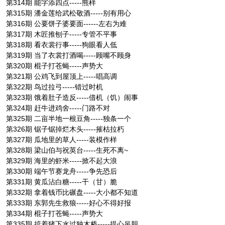
第314期 能字添四点-----熊样
第315期 潘金莲给武松敬酒-----别有用心
第316期 公要饼子婆要面------左右为难
第317期 木匠推刨子-----专管不平事
第318期 看衣裳行事-----狗眼看人低
第319期 当了衣裳打酒喝-----顾嘴不顾身
第320期 棍子打苍蝇-----声势大
第321期 公鸡飞到屋顶上-----唱高调
第322期 鸟过拉弓-----错过时机
第323期 饿着肚子造反-----借机（饥）闹事
第324期 赶牛进鸡舍-----门路不对
第325期 二亩半地一根豆角-----独条一个
第326期 锯子锯掉烂木头-----摧枯拉朽
第327期 瓜地里的草人-----装模作样
第328期 梁山伯与祝英台-----生死不离~
第329期 海里的虾米-----掀不起大浪
第330期 端午节赛龙舟-----争先恐后
第331期 黄瓜沾白糖-----干（甘）脆
第332期 拿着钱币比碾盘-----大小都不知道
第333期 东郭先生救狼-----好心不得好报
第334期 棍子打苍蝇-----声势大
第335期 掂着猪下水过独木桥-----提心吊胆