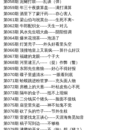
第058期 泥鳅打鼓-----乱谈（弹）
第059期 年三十夜拨算盘-----满打满算
第060期 酒里下了蒙汗药-----存心害人
第061期 梁山伯与祝英台-----生死不离~
第062期 牛郎配织女-----天生一对儿
第063期 风水先生唱大曲-----阴阳怪调
第064期 爆米花沏茶-----泡汤了
第065期 灯笼壳子-----外头好看里头空
第066期 顶撞地皇上又装疯-----算什么好汉
第067期 福建的龙眼-----个子大
第068期 河里逮王八-----（捉）作弊（鳖）
第069期 东郭先生救狼-----好心不得好报
第070期 碟子里盛清水----- 一眼看到底
第071期 蛤蟆跳进粉笸箩-----充头面人物
第072期 房檐上的大葱-----叶枯皮焦心不死
第073期 隔年的金子-----抵不上现铜
第074期 二分钱买个猪头-----脸面不值钱
第075期 庙堂里失盗-----神不知鬼不觉
第076期 砍了头的竹子-----节外生枝
第077期 雷婆找龙王谈心-----天涯海角觅知音
第078期 稿子写到边-----不够格
第079期 沸腾的开水-----不（响）想《猪？》