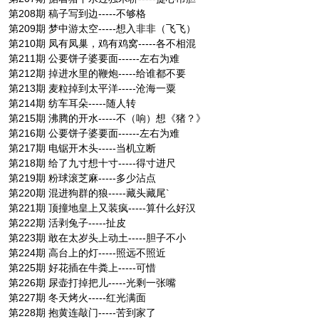
第208期 稿子写到边-----不够格
第209期 梦中游太空-----想入非非（飞飞）
第210期 凤有凤巢，鸡有鸡窝-----各不相混
第211期 公要饼子婆要面------左右为难
第212期 掉进水里的鞭炮-----给谁都不要
第213期 麦粒掉到太平洋-----沧海一粟
第214期 纺车耳朵-----随人转
第215期 沸腾的开水-----不（响）想《猪？》
第216期 公要饼子婆要面------左右为难
第217期 电锯开木头-----当机立断
第218期 给了九寸想十寸-----得寸进尺
第219期 粉球滚芝麻-----多少沾点
第220期 混进狗群的狼-----藏头藏尾`
第221期 顶撞地皇上又装疯-----算什么好汉
第222期 活剥兔子-----扯皮
第223期 敢在太岁头上动土-----胆子不小
第224期 高台上的灯-----照远不照近
第225期 好花插在牛粪上-----可惜
第226期 尿壶打掉把儿-----光剩一张嘴
第227期 冬天烤火-----红光满面
第228期 抱黄连敲门-----苦到家了