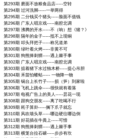
第293期 磨面不放粮食品店-----空转
第294期 过河洗脚-----一举两得
第295期 二分钱买个猪头-----脸面不值钱
第296期 广东人唱京戏-----南腔北调
第297期 沸腾的开水-----不（响）想《猪？》
第298期 隔年的金子-----抵不上现铜
第299期 叩头拜把子-----称兄道弟
第300期 绿叶着火烤-----非黄不可
第301期 狗熊捧刺猬-----遇上棘手事
第302期 广东人唱京戏-----南腔北调
第303期 掂着猪下水过独木桥-----提心吊胆
第304期 禾苗怕蝼蛄----- 一物降一物
第305期 锅台上长竹子-----损（笋）到家啦
第306期 飞机上跳伞-----很快就有着落
第307期 电视广告上的美人-----昙花一现
第308期 跟狗交朋友-----离了吃喝不行
第309期 耗子算卦-----搁下爪子就忘
第310期 风吹墙头草-----哪边硬往哪边倒
第311期 好花插在牛粪上-----可惜
第312期 狗熊捧刺猬-----遇上棘手事
第313期 横笼台拉石磙-----步步有坎