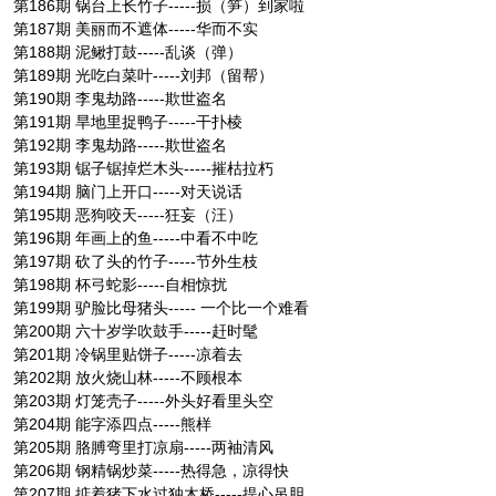
第186期 锅台上长竹子-----损（笋）到家啦
第187期 美丽而不遮体-----华而不实
第188期 泥鳅打鼓-----乱谈（弹）
第189期 光吃白菜叶-----刘邦（留帮）
第190期 李鬼劫路-----欺世盗名
第191期 旱地里捉鸭子-----干扑棱
第192期 李鬼劫路-----欺世盗名
第193期 锯子锯掉烂木头-----摧枯拉朽
第194期 脑门上开口-----对天说话
第195期 恶狗咬天-----狂妄（汪）
第196期 年画上的鱼-----中看不中吃
第197期 砍了头的竹子-----节外生枝
第198期 杯弓蛇影-----自相惊扰
第199期 驴脸比母猪头----- 一个比一个难看
第200期 六十岁学吹鼓手-----赶时髦
第201期 冷锅里贴饼子-----凉着去
第202期 放火烧山林-----不顾根本
第203期 灯笼壳子-----外头好看里头空
第204期 能字添四点-----熊样
第205期 胳膊弯里打凉扇-----两袖清风
第206期 钢精锅炒菜-----热得急，凉得快
第207期 掂着猪下水过独木桥-----提心吊胆