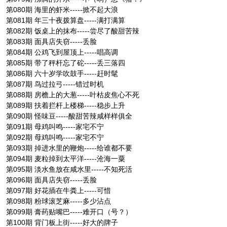
第080期 海里的虾米-----掀不起大浪
第081期 年三十夜拨算盘-----满打满算
第082期 饭桌上的抹布-----尝尽了酸甜苦辣
第083期 面具店失窃-----丢脸
第084期 公鸡飞到屋顶上-----唱高调
第085期 带了秤杆忘了砣-----丢三落四
第086期 六十岁学吹鼓手-----赶时髦
第087期 鸟过拉弓-----错过时机
第088期 房檐上的大葱-----叶枯皮焦心不死
第089期 扶着拦杆上楼梯-----稳步上升
第090期 怪味豆-----酸甜苦辣咸样样俱全
第091期 母鸡叫鸣-----家宅不宁
第092期 母鸡叫鸣-----家宅不宁
第093期 掉进水里的鞭炮-----给谁都不要
第094期 麦粒掉到太平洋-----沧海一粟
第095期 淡水鱼放在咸水里-----不知死活
第096期 面具店失窃-----丢脸
第097期 好花插在牛粪上-----可惜
第098期 粉球滚芝麻-----多少沾点
第099期 膏药贴嘴巴-----难开口（号？）
第100期 背门板上街-----好大的牌子