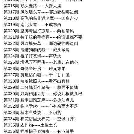
第016期 鹅头走路-----大摇大摆
第017期 风吹墙头草-----哪边硬往哪边倒
第018期 高飞的鸟儿遇老鹰-----凶多吉少
第019期 南北大道-----不成东西
第020期 胳膊弯里打凉扇-----两袖清风
第021期 拉了弦的手榴弹-----给谁谁都不要
第022期 风吹墙头草-----哪边硬往哪边倒
第023期 混进狗群的狼-----藏头藏尾
第024期 棍子打苍蝇-----声势大
第025期 垛泥匠不拜佛-----老底儿在他心
第026期 哥俩坐班房-----难兄难弟
第027期 黄瓜沾白糖-----干（甘）脆
第028期 哈哈镜照人-----看不出真相
第029期 二分钱买个猪头-----脸面不值钱
第030期 好媳妇抓豆芽-----你说几根就几根
第031期 糯米团滚芝麻-----多少沾点儿
第032期 临老学吹打-----心有余而力不足
第033期 楠木当柴烧-----不识货
第034期 棉花店里没棉花-----空谈（弹）
第035期 农作物-----土生土长
第036期 捏着槌子舂海椒-----有点辣手