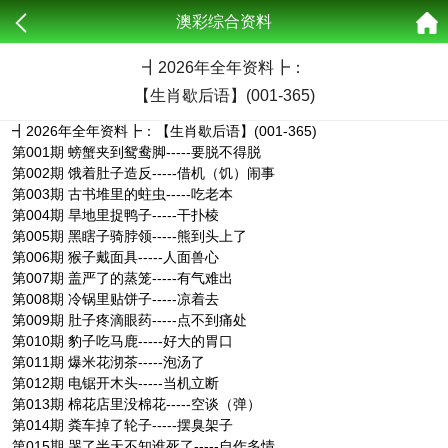
澳彩综合资料
┫
2026年全年资料┣：
【生肖歇后语】(001-365)
┫2026年全年资料┣：【生肖歇后语】(001-365)
第001期 螃蟹夹到鸳鸯脚-----要脱不得脱
第002期 饿着肚子造反-----借机（饥）闹事
第003期 古书堆里的蛀虫-----吃老本
第004期 旱地里捉鸭子-----干扑棱
第005期 黑瞎子骑脖领-----熊到头上了
第006期 猴子戴面具-----人面兽心
第007期 盖严了的蒸笼-----有气难出
第008期 冷锅里贴饼子-----凉着去
第009期 肚子疼滴眼药-----点不到痛处
第010期 豹子吃马鹿-----好大的胃口
第011期 爆米花沏茶-----泡汤了
第012期 电锯开木头-----当机立断
第013期 棉花店里没棉花-----空谈（弹）
第014期 粪车掉了轮子-----摆臭架子
第015期 哭了半天不知谁死了-----自作多情