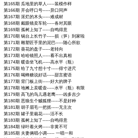
第165期 瓜地里的草人-----装模作样
第166期 开会呼口号-----异口同声
第167期 沤烂的木头-----难成材
第168期 戴眼镜卖车轮-----各对其眼
第169期 孤树上知了-----自鸣得意
第170期 锅台上长竹子-----损（笋）到家啦
第171期 雕塑匠手里的泥巴-----随心所欲
第172期 葵花的盘子-----老转向
第173期 哈哈镜照人-----看不出真相
第174期 暖壶坐飞机-----高水平（瓶）
第175期 给了九寸想十寸-----得寸进尺
第176期 喝蜂糖说好话-----甜言蜜语
第177期 背门板上街-----好大的牌子
第178期 地摊上卖暖壶-----水平（瓶）有限
第179期 高飞的鸟儿遇老鹰-----凶多吉少
第180期 恶狼生个贼狐狸-----不是好种
第181期 胡子眉毛一把抓-----无主次
第182期 罐子里栽花-----活不长
第183期 孤树上知了-----自鸣得意
第184期 绿叶着火烤-----非黄不可
第185期 夫妻俩唱小调----- 一唱一和