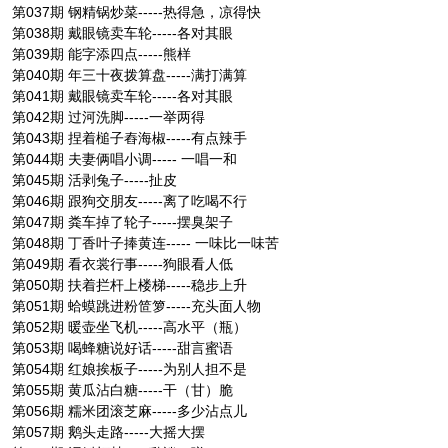
第037期 钢精锅炒菜-----热得急，凉得快
第038期 戴眼镜卖车轮-----各对其眼
第039期 能字添四点-----熊样
第040期 年三十夜拨算盘-----满打满算
第041期 戴眼镜卖车轮-----各对其眼
第042期 过河洗脚-----一举两得
第043期 捏着槌子舂海椒-----有点辣手
第044期 夫妻俩唱小调----- 一唱一和
第045期 活剥兔子-----扯皮
第046期 跟狗交朋友-----离了吃喝不行
第047期 粪车掉了轮子-----摆臭架子
第048期 丁香叶子捧黄连----- 一味比一味苦
第049期 看衣裳行事-----狗眼看人低
第050期 扶着拦杆上楼梯-----稳步上升
第051期 蛤蟆跳进粉笸箩-----充头面人物
第052期 暖壶坐飞机-----高水平（瓶）
第053期 喝蜂糖说好话-----甜言蜜语
第054期 红娘挨板子-----为别人担不是
第055期 黄瓜沾白糖-----干（甘）脆
第056期 糯米团滚芝麻-----多少沾点儿
第057期 鹅头走路-----大摇大摆