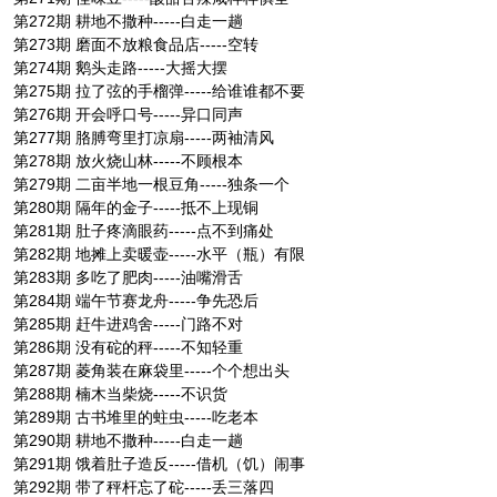
第272期 耕地不撒种-----白走一趟
第273期 磨面不放粮食品店-----空转
第274期 鹅头走路-----大摇大摆
第275期 拉了弦的手榴弹-----给谁谁都不要
第276期 开会呼口号-----异口同声
第277期 胳膊弯里打凉扇-----两袖清风
第278期 放火烧山林-----不顾根本
第279期 二亩半地一根豆角-----独条一个
第280期 隔年的金子-----抵不上现铜
第281期 肚子疼滴眼药-----点不到痛处
第282期 地摊上卖暖壶-----水平（瓶）有限
第283期 多吃了肥肉-----油嘴滑舌
第284期 端午节赛龙舟-----争先恐后
第285期 赶牛进鸡舍-----门路不对
第286期 没有砣的秤-----不知轻重
第287期 菱角装在麻袋里-----个个想出头
第288期 楠木当柴烧-----不识货
第289期 古书堆里的蛀虫-----吃老本
第290期 耕地不撒种-----白走一趟
第291期 饿着肚子造反-----借机（饥）闹事
第292期 带了秤杆忘了砣-----丢三落四