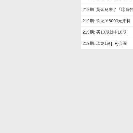
219期: 黄金马来了『①肖
219期: 玖龙￥8000元来料
219期: 买10期就中10期
219期: 玖龙1肖[ IP]会圆