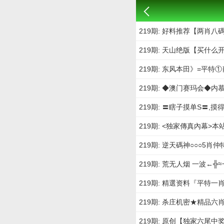
219期: 好料推荐【两肖八
219期: 天山绝版【买什
219期: 东风本田》=平特
219期: ◆澳门赛玛会◆内
219期: 〓瞎子摸单S〓,摸
219期: <独家傳真內幕>
219期: 逆天碼神○○○5肖
219期: 荒无人烟 一波←╬
219期: 精選资料『平特一
219期: 杀庄机密★精品六
219期: 原创【独家六尾中