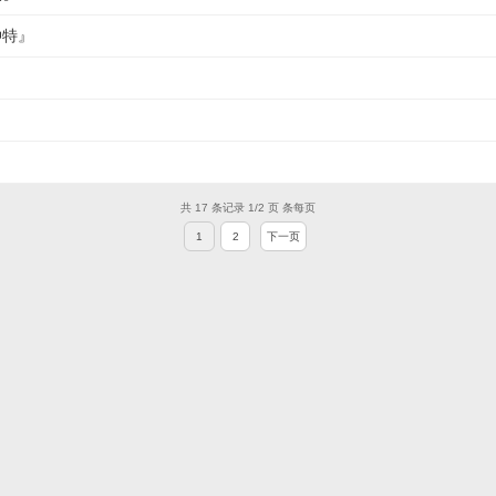
仲特』
共 17 条记录 1/2 页 条每页
1
2
下一页