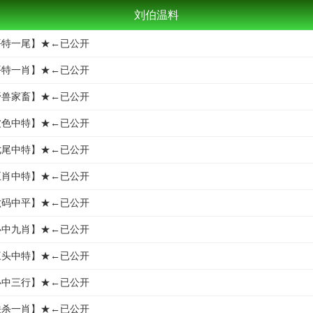
刘伯温料
【平特一尾】★←已公开
【平特一肖】★←已公开
【野兽家畜】★←已公开
【波色中特】★←已公开
【七尾中特】★←已公开
【五肖中特】★←已公开
【六码中平】★←已公开
【必中九肖】★←已公开
【三头中特】★←已公开
【必中三行】★←已公开
【铁杀一肖】★←已公开