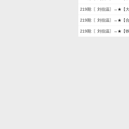
219期: 〖刘伯温〗→★
219期: 〖刘伯温〗→★
219期: 〖刘伯温〗→★