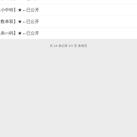
【大小中特】★←已公开
【合数单双】★←已公开
【铁杀㈩码】★←已公开
共 14 条记录 1/1 页 条每页