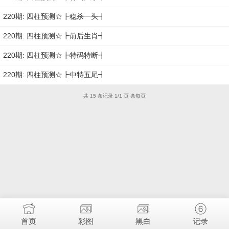
220期: 四柱预测☆┣稳杀一头┫
220期: 四柱预测☆┣前后生肖┫
220期: 四柱预测☆┣特码特断┫
220期: 四柱预测☆┣中特五尾┫
共 15 条记录 1/1 页 条每页
首页
彩图
黑白
记录