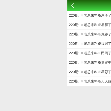
220期: ※老总来料※惠泽
220期: ※老总来料※易得
220期: ※老总来料※鬼谷
220期: ※老总来料※福湘
220期: ※老总来料※民间
220期: ※老总来料※贵宾
220期: ※老总来料※星
220期: ※老总来料※天