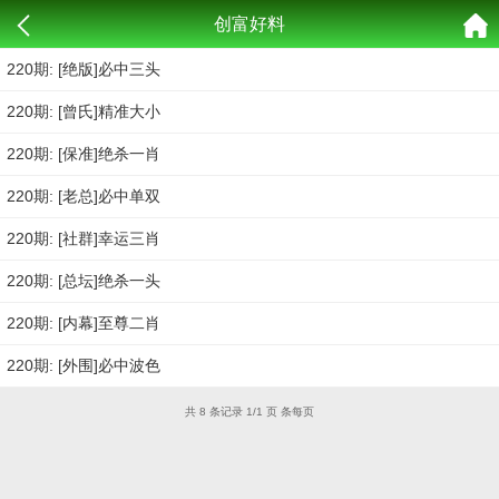
创富好料
220期: [绝版]必中三头
220期: [曾氏]精准大小
220期: [保准]绝杀一肖
220期: [老总]必中单双
220期: [社群]幸运三肖
220期: [总坛]绝杀一头
220期: [内幕]至尊二肖
220期: [外围]必中波色
共 8 条记录 1/1 页 条每页