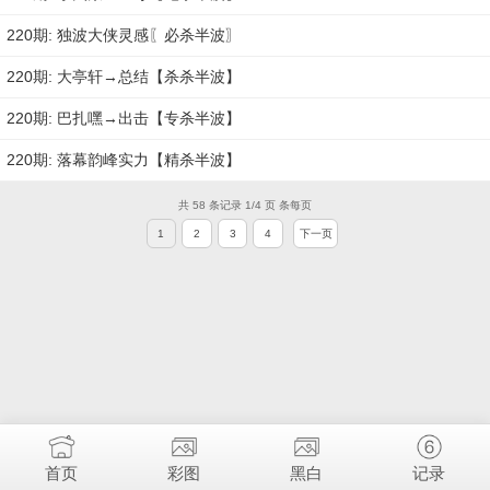
220期: 独波大侠灵感〖必杀半波〗
220期: 大亭轩→总结【杀杀半波】
220期: 巴扎嘿→出击【专杀半波】
220期: 落幕韵峰实力【精杀半波】
共 58 条记录 1/4 页 条每页
1
2
3
4
下一页
首页
彩图
黑白
记录