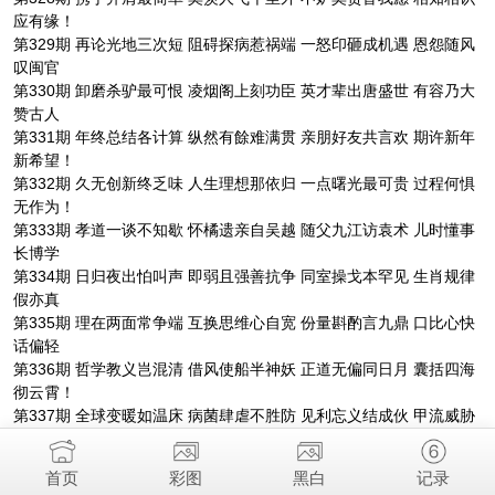
应有缘！
第329期 再论光地三次短 阻碍探病惹祸端 一怒印砸成机遇 恩怨随风
叹闽官
第330期 卸磨杀驴最可恨 凌烟阁上刻功臣 英才辈出唐盛世 有容乃大
赞古人
第331期 年终总结各计算 纵然有餘难满贯 亲朋好友共言欢 期许新年
新希望！
第332期 久无创新终乏味 人生理想那依归 一点曙光最可贵 过程何惧
无作为！
第333期 孝道一谈不知歇 怀橘遗亲自吴越 随父九江访袁术 儿时懂事
长博学
第334期 日归夜出怕叫声 即弱且强善抗争 同室操戈本罕见 生肖规律
假亦真
第335期 理在两面常争端 互换思维心自宽 份量斟酌言九鼎 口比心快
话偏轻
第336期 哲学教义岂混清 借风使船半神妖 正道无偏同日月 囊括四海
彻云霄！
第337期 全球变暖如温床 病菌肆虐不胜防 见利忘义结成伙 甲流威胁
更猖狂
第338期 金钱美女加权势 普世追求用心思 三年运转经常事 四方顺遂
首页
彩图
黑白
记录
当走时