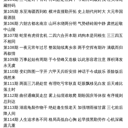
藏特码
第105期 东至海疆西到欧 横冲直撞勤开拓 史上朝代何时大 大元帝国
最酒脱
第106期 六朝古都名南京 山环水绕两分明 气势磅砖闹中静 肃然起敬
中山陵
第107期 蛇里有虎得玄机 二四六合开本期 鸡狗本是同根生 三三四五
不相同
第108期 一夜元宵年过尽 整装陆续离乡亲 两手空挥有期许 满载而归
再叙情
第109期 万事起始有周期 于今登峰又造极 以此形容君注意 厚积薄发
永无虞
第110期 变幻阵图一字开 六甲天兵听安排 神话于今成娱乐 茶餘饭后
偶然来
第111期 两面三刀易处世 有理吃亏常耿直 眨眼飘移见白发 后天难比
落土时
第112期 曲径通幽莫走岔 雾上仙境谁敢爬 期盼国庆等休假 有序规则
总到达
第113期 湖底龟裂作物干 绝处逢生恨老天 加强增雨催甘露 三七前后
降人间
第114期 人生追求各不同 格局高低自心胸 起早摸黑勤劳作 心机深藏
露几重