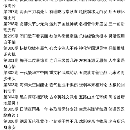
做周公
第297期 两面三刀易处世 有理吃亏常耿直 眨眼飘移见白发 后天难比
落土时
第298期 贪婪失节少无为 运到齐国显神威 名相管仲开盛世 三一前后
现光辉
第299期 闭门造车看表面 欲使均衡反牵强 总结经验为根本 灵活应用
自不偏
第300期 快捷聪敏有霸气 心念专注志不移 神化皆因通灵性 仔细推敲
识玄机
第301期 梅开二度最惊喜 连升三级曾几许 左右逢源无思烦 人生常遇
身心怡
第302期 一代繁华古中国 重文轻武成苟活 五虎狄青善征战 北宋名将
少出头
第303期 海阔天空因能让 霸气创业不惧伤 强弱本来相对论 太极轮回
转阴阳
第304期 黑白两塔相辉映 古今英雄文武名 五路山水任环绕 闽省首府
地最灵！
第305期 日晴夜雨兆丰年 各取所需好变迁 生意兴隆皆如愿 笑语盈盈
绕身边！
第306期 纲常五伦孔孟传 七旬孝子性不凡 戏彩娱亲也收录 老有所乐
身康安