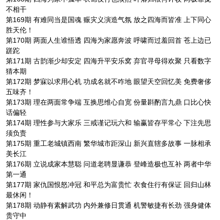
不相干
第169期 有难同当是国魂 赈灾义演造气氛 放之四海而皆准 上下同心
胜天伦！
第170期 两面人生谁悟透 四海为家愿奔波 呼啸而过羞回首 苍上边已
蹉跎
第171期 古韵渐少却安定 四海升平安乐窝 弃官寻母得欢聚 只看数字
猜本期
第172期 梦寐以求用心机 功成名就不咋地 眼望天空回忆美 免费奢侈
五味齐！
第173期 理在两面常争端 互换思维心自宽 份量斟酌言九鼎 口比心快
话偏轻
第174期 理性参与大家乐 三戒谨记玩六和 输赢皆存平常心 下注先思
须负责
第175期 重工老城镇西南 繁华城市距深山 新兴直辖多故事 一脉相承
美长江
第176期 立说成家本慧聪 问道老聘显谦恭 登峰造极也互补 两者中华
第一通
第177期 家仇国恨怒冲冠 和平总为富贵忙 衣食住行有保证 回归山林
最休闲！
第178期 动静有素解武功 内外兼修日贯通 机警敏捷有长劲 强身健体
贵守中