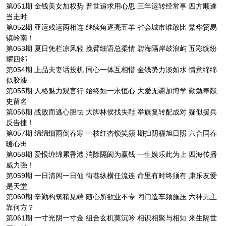
第051期 金钱美女加权势 普世追求用心思 三年运转经常事 四方顺遂
当走时
第052期 亚运残运两相连 继续角逐亮五羊 省会城市谁敢比 繁华贸易
镇岭南！
第053期 夏日凭栏凉风轻 挽臂细语总柔情 碧海隔岸鼓浪屿 五彩缤纷
耀四邻
第054期 上品夫妻话投机 同心一体互相惜 金钱势力淡如水 情意绵绵
似胶漆
第055期 人格魅力观言行 始终如一永恒心 大爱无疆加博学 勤勉奉献
史留名
第056期 战败而逃心胆怯 大脚林侯找失鞋 举旗复转配成对 疑似援兵
反告捷！
第057期 绵绵细雨倒春寒 一枝红杏锁笑颜 期扫阴霾旭日照 六合同春
暖心田
第058期 爱恨缠绵累香港 消除隔阂为赢钱 一生娱乐此为上 四海传播
威力强！
第059期 一日清闲一日仙 街巷纵横任流连 命里有时终须有 康乐友爱
是天堂
第060期 辛勤构筑稍见端 随心所欲业不专 闭门造车频施压 六神无主
靠何方？
第061期 一寸光阴一寸金 组合玄机莫沉吟 相识相聚与相知 来生隔世