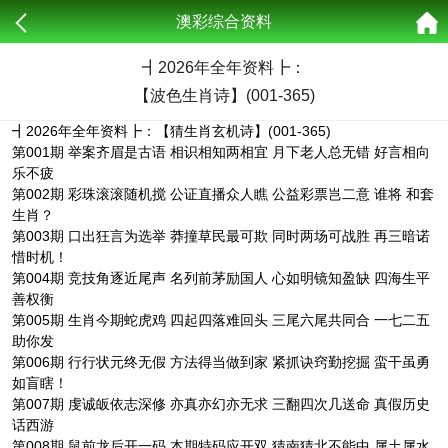
澳彩综合资料
┫
2026年全年资料┣：
【波色生肖诗】(001-365)
┫2026年全年资料┣：【猜生肖玄机诗】(001-365)
第001期 举案齐眉是古语 相识相知两相宜 月下老人总无错 好言相向
乐不疲
第002期 彩珠滚滚随机搅 公证直播众人瞧 公益彩票岂二意 谁将 和套
生肖？
第003期 口出狂言为选举 莽撞草民最可欺 同时两场可战胜 再三暗诺
惜时机！
第004期 竞技角逐近尾声 名列前茅励国人 心如明镜知盈缺 四海生平
善权衡
第005期 生肖今期蛇虎鸡 四起四落难回头 三尾六尾共同合 一七二五
助你发
第006期 行行状元终无假 方法得当做到家 紧抓诀窍勤挖掘 蛮干虽勇
如盲瞎！
第007期 虔诚皈依志深修 亦真亦幻亦无求 三翻四次几送命 真假历史
话西游
第008期 鼠前龙后开一码 本期特码应开双 猜南猜北不能中 属土属水