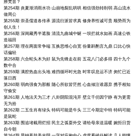
辨梵音？
第254期 炎夏渐消雨水功 山崩地裂乱哄哄 相信强劲转削弱 高山流水
做周公
第255期 崇圣儒道各传承 源流衍派皆求真 修身养性诚可贵 顺势而为
创人生！
第256期 深闺藏秀半遮脸 清流九曲城中蜒 一坝拦就水如画 高速公铁
造福田
第257期 理在两面常争端 互换思维心自宽 份量斟酌言九鼎 口比心快
话偏轻
第258期 六合蛇头木为好 鼠为先锋走在前 五花八门必多得 四十九个
数中合
第259期 满腔热血出头地 难挡循环时光急 时常叹息运不济 匆忙已近
落日西
第260期 弱肉强食为那般 随心所欲皆茫然 心血倾注谁愿弃 携手相知
守偷安
第261期 人地法天为三才 八卦阴阳混沌开 壁立千仞因宁静 有为更需
无为拾
第262期 二五生肖有绿头 特码可能是牛头 三三今期定中特 特码可能
是鼠蛇
第263期 围追堵截用烂招 民主之弧耍外交 请给母亲送温暖 婉拒日货
自今朝
第264期 晨钟暮鼓美光阴 一字对应抱中心 虚度看破任解读 几人能懂