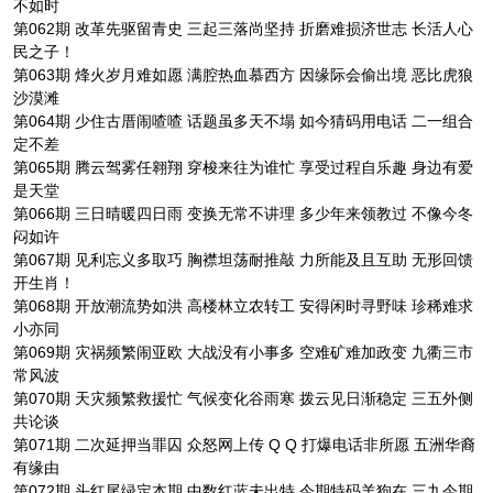
不如时
第062期 改革先驱留青史 三起三落尚坚持 折磨难损济世志 长活人心
民之子！
第063期 烽火岁月难如愿 满腔热血慕西方 因缘际会偷出境 恶比虎狼
沙漠滩
第064期 少住古厝闹喳喳 话题虽多天不塌 如今猜码用电话 二一组合
定不差
第065期 腾云驾雾任翱翔 穿梭来往为谁忙 享受过程自乐趣 身边有爱
是天堂
第066期 三日晴暖四日雨 变换无常不讲理 多少年来领教过 不像今冬
闷如许
第067期 见利忘义多取巧 胸襟坦荡耐推敲 力所能及且互助 无形回馈
开生肖！
第068期 开放潮流势如洪 高楼林立农转工 安得闲时寻野味 珍稀难求
小亦同
第069期 灾祸频繁闹亚欧 大战没有小事多 空难矿难加政变 九衢三市
常风波
第070期 天灾频繁救援忙 气候变化谷雨寒 拨云见日渐稳定 三五外侧
共论谈
第071期 二次延押当罪囚 众怒网上传 Q Q 打爆电话非所愿 五洲华裔
有缘由
第072期 头红尾绿定本期 中数红蓝未出特 今期特码羊狗在 三九今期