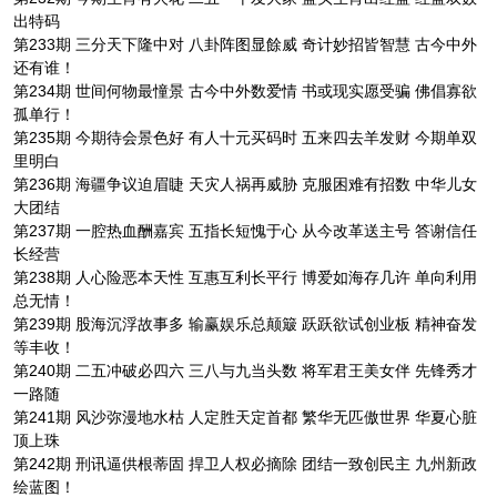
出特码
第233期 三分天下隆中对 八卦阵图显餘威 奇计妙招皆智慧 古今中外
还有谁！
第234期 世间何物最憧景 古今中外数爱情 书或现实愿受骗 佛倡寡欲
孤单行！
第235期 今期待会景色好 有人十元买码时 五来四去羊发财 今期单双
里明白
第236期 海疆争议迫眉睫 天灾人祸再威胁 克服困难有招数 中华儿女
大团结
第237期 一腔热血酬嘉宾 五指长短愧于心 从今改革送主号 答谢信任
长经营
第238期 人心险恶本天性 互惠互利长平行 博爱如海存几许 单向利用
总无情！
第239期 股海沉浮故事多 输赢娱乐总颠簸 跃跃欲试创业板 精神奋发
等丰收！
第240期 二五冲破必四六 三八与九当头数 将军君王美女伴 先锋秀才
一路随
第241期 风沙弥漫地水枯 人定胜天定首都 繁华无匹傲世界 华夏心脏
顶上珠
第242期 刑讯逼供根蒂固 捍卫人权必摘除 团结一致创民主 九州新政
绘蓝图！