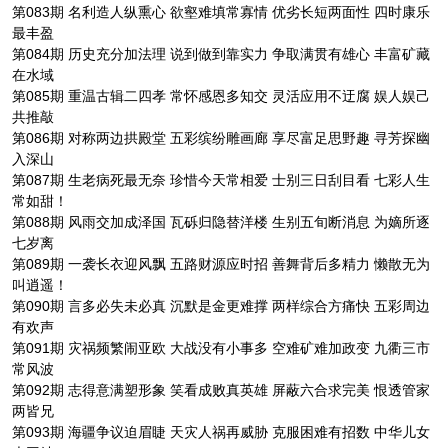
第083期 名利造人纵熏心 欲壑难填常寡情 优劣长短两面性 四时康乐
最丰盈
第084期 历史充分加法理 说到做到靠实力 争取满贯有雄心 丰富矿藏
在水域
第085期 重温古辑二四孝 常怀感恩多知交 灵活应用不迂腐 娱人娱己
共推敲
第086期 对称两边拱殿堂 五彩缤纷雕画廊 享尽富足思野趣 寻芳探幽
入深山
第087期 生老病死最无奈 珍惜今天常相爱 士别三日刮目看 七彩人生
常如甜！
第088期 风雨交加成泽国 瓦砾归隐替洋楼 生别五旬断消息 为嫡所逐
七岁离
第089期 一袭长衣迎风飘 五路财源应时招 善舞背后多精力 懒散无为
叫逍遥！
第090期 言多必失未必真 沉默是金更难撑 两样综合方痛快 五彩周边
有欢声
第091期 灾祸频繁闹亚欧 大战没有小事多 空难矿难加政变 九衢三市
常风波
第092期 志得意满塑形象 笑看成败真英雄 屏蔽六合求完美 恨透管家
两皆兄
第093期 海疆争议迫眉睫 天灾人祸再威胁 克服困难有招数 中华儿女