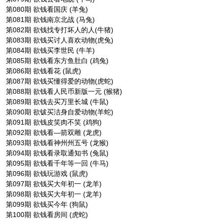
第080期 欲钱看国庆 (羊兔)
第081期 欲钱南京北战 (马兔)
第082期 欲钱找专打坏人的人(牛猪)
第083期 欲钱买讨人喜欢动物(虎兔)
第084期 欲钱买李世民 (牛羊)
第085期 欲钱看东方鱼肚白 (鸡兔)
第086期 欲钱看花 (鼠虎)
第087期 欲钱买懂得爱的动物(虎蛇)
第088期 欲钱看人民币新版一元 (猴猪)
第089期 欲钱去买万里长城 (牛鼠)
第090期 欲钹买洁身自爱动物(羊蛇)
第091期 欲钱皮笑肉不笑 (鸡狗)
第092期 欲钱看—箭双雕 (龙虎)
第093期 欲钱看神州州五号 (龙猴)
第094期 欲钱看录取通知书 (兔鼠)
第095期 欲钱看千年等一回 (牛马)
第096期 欲钱玩游戏 (鼠虎)
第097期 欲钱买大年初一 (龙羊)
第098期 欲钱买大年初一 (龙羊)
第099期 欲钱买今年 (狗鼠)
第100期 欲钱看房间 (虎蛇)