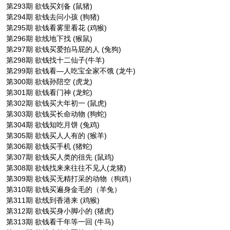
第293期 欲钱买刘备 (鼠猪)
第294期 欲钱去问小孩 (狗猪)
第295期 欲钱看雾里看花 (鸡猴)
第296期 欲线地下找 (猴鼠)
第297期 欲钱买爱拍马屁的人 (兔狗)
第298期 欲钱找十二仙子(牛羊)
第299期 欲钱看—人吃宝全家不饿 (龙牛)
第300期 欲钱孙陪空 (虎龙)
第301期 欲钱看门神 (龙蛇)
第302期 欲钱买大年初一 (鼠虎)
第303期 欲钱买长命动物 (狗蛇)
第304期 欲钱知吃月饼 (兔鸡)
第305期 欲钱买人人有的 (猴羊)
第306期 欲钱买手机 (猪蛇)
第307期 欲钱买人类的徂先 (鼠鸡)
第308期 欲钱找来来往往不见人(龙猪)
第309期 欲钱买无精打采的动物（狗鸡）
第310期 欲钱买遍身金毛的（羊兔）
第311期 欲线到香港来 (鸡猴)
第312期 欲钱买身小脚小的 (猪虎)
第313期 欲钱看千年等一回 (牛马)