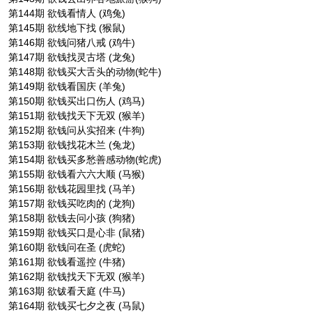
第144期 欲钱看情人 (鸡兔)
第145期 欲线地下找 (猴鼠)
第146期 欲钱问猪八戒 (鸡牛)
第147期 欲钱找灵古塔 (龙兔)
第148期 欲钱买大舌头的动物(蛇牛)
第149期 欲钱看国庆 (羊兔)
第150期 欲钱买出口伤人 (鸡马)
第151期 欲钱找天下无双 (猴羊)
第152期 欲钱问从实招来 (牛狗)
第153期 欲钱找花木兰 (兔龙)
第154期 欲钱买多愁善感动物(蛇虎)
第155期 欲钱看六六大顺 (马猴)
第156期 欲钱花园里找 (马羊)
第157期 欲钱买吃肉的 (龙狗)
第158期 欲钱去问小孩 (狗猪)
第159期 欲钱买口是心非 (鼠猪)
第160期 欲钱问在圣 (虎蛇)
第161期 欲钱看遥控 (牛猪)
第162期 欲钱找天下无双 (猴羊)
第163期 欲钹看天庭 (牛马)
第164期 欲钱买七夕之夜 (马鼠)