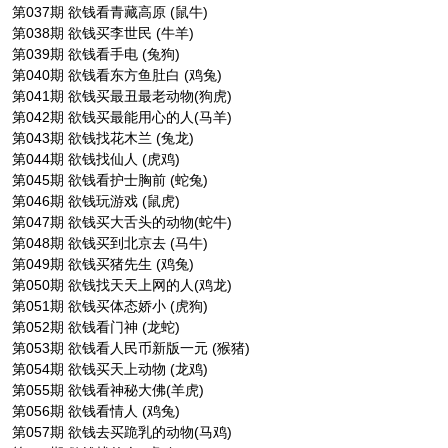
第037期 欲钱看青藏高原 (鼠牛)
第038期 欲钱买李世民 (牛羊)
第039期 欲钱看手电 (兔狗)
第040期 欲钱看东方鱼肚白 (鸡兔)
第041期 欲钱买最丑最老动物(狗虎)
第042期 欲钱买最能用心的人(马羊)
第043期 欲钱找花木兰 (兔龙)
第044期 欲钱找仙人 (虎鸡)
第045期 欲钱看护士胸前 (蛇兔)
第046期 欲钱玩游戏 (鼠虎)
第047期 欲钱买大舌头的动物(蛇牛)
第048期 欲钱买到北京去 (马牛)
第049期 欲钱买猪先生 (鸡兔)
第050期 欲钱找天天上网的人(鸡龙)
第051期 欲钱买体态娇小 (虎狗)
第052期 欲钱看门神 (龙蛇)
第053期 欲钱看人民币新版一元 (猴猪)
第054期 欲钱买天上动物 (龙鸡)
第055期 欲钱看神秘大佛(羊虎)
第056期 欲钱看情人 (鸡兔)
第057期 欲钱去买跪乳的动物(马鸡)