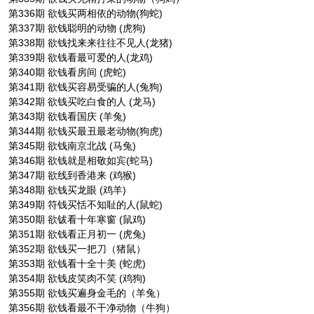
第336期 欲钱买两相依的动物(狗蛇)
第337期 欲钱聪明的动物 (虎狗)
第338期 欲钱找来来往往不见人(龙猪)
第339期 欲钱看最可爱的人(龙鸡)
第340期 欲钱看房间 (虎蛇)
第341期 欲钱买容易受骗的人(兔狗)
第342期 欲钱买吃白食的人 (龙马)
第343期 欲钱看国庆 (羊兔)
第344期 欲钱买最丑最老动物(狗虎)
第345期 欲钱南京北战 (马兔)
第346期 欲钱就是相敬如宾(蛇马)
第347期 欲线到香港来 (鸡猴)
第348期 欲钱买龙眼 (鸡羊)
第349期 符钱买恬不知耻的人(鼠蛇)
第350期 欲钹看十年寒窗 (鼠鸡)
第351期 欲钱看正月初一 (虎兔)
第352期 欲钱买一把刀（猪鼠）
第353期 欲钱看十全十美 (蛇虎)
第354期 欲钱皮笑肉不笑 (鸡狗)
第355期 欲钱买遍身金毛的（羊兔）
第356期 欲钱看最不干净动物（牛狗）