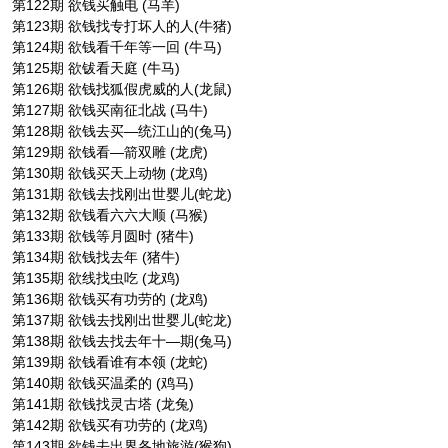
第122期 欲钱买触电 (马羊)
第123期 欲钱找专打坏人的人(牛猪)
第124期 欲钱看千年等一回 (牛马)
第125期 欲钹看天庭 (牛马)
第126期 欲钱找狐假虎威的人(龙鼠)
第127期 欲钱买南征北战 (马牛)
第128期 欲钱去买—统江山的(兔马)
第129期 欲钱看—箭双雕 (龙虎)
第130期 欲钱买天上动物 (龙鸡)
第131期 欲钱去找刚出世婴儿(蛇龙)
第132期 欲钱看六六大顺 (马猴)
第133期 欲钱等月圆时 (猪牛)
第134期 欲钱找去年 (猪牛)
第135期 欲线找虫吃 (龙鸡)
第136期 欲钱买有功劳的 (龙鸡)
第137期 欲钱去找刚出世婴儿(蛇龙)
第138期 欲钱去找去年十—期(兔马)
第139期 欲钱看谁有本领 (龙蛇)
第140期 欲钱买温柔的 (鸡马)
第141期 欲钱找灵古塔 (龙兔)
第142期 欲钱买有功劳的 (龙鸡)
第143期 欲钱去出界各地旅游(猴狗)