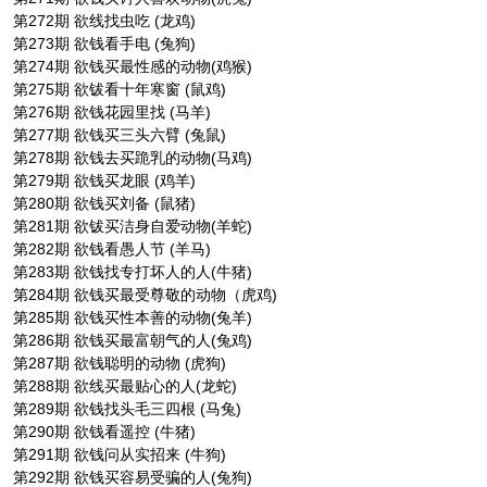
第272期 欲线找虫吃 (龙鸡)
第273期 欲钱看手电 (兔狗)
第274期 欲钱买最性感的动物(鸡猴)
第275期 欲钹看十年寒窗 (鼠鸡)
第276期 欲钱花园里找 (马羊)
第277期 欲钱买三头六臂 (兔鼠)
第278期 欲钱去买跪乳的动物(马鸡)
第279期 欲钱买龙眼 (鸡羊)
第280期 欲钱买刘备 (鼠猪)
第281期 欲钹买洁身自爱动物(羊蛇)
第282期 欲钱看愚人节 (羊马)
第283期 欲钱找专打坏人的人(牛猪)
第284期 欲钱买最受尊敬的动物（虎鸡)
第285期 欲钱买性本善的动物(兔羊)
第286期 欲钱买最富朝气的人(兔鸡)
第287期 欲钱聪明的动物 (虎狗)
第288期 欲线买最贴心的人(龙蛇)
第289期 欲钱找头毛三四根 (马兔)
第290期 欲钱看遥控 (牛猪)
第291期 欲钱问从实招来 (牛狗)
第292期 欲钱买容易受骗的人(兔狗)