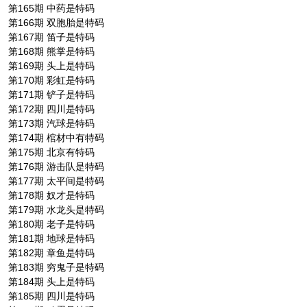
第165期 中药是特码
第166期 双胞胎是特码
第167期 笛子是特码
第168期 熊掌是特码
第169期 头上是特码
第170期 彩虹是特码
第171期 铲子是特码
第172期 四川是特码
第173期 汽球是特码
第174期 棺材中有特码
第175期 北京有特码
第176期 游击队是特码
第177期 太平间是特码
第178期 奴才是特码
第179期 水龙头是特码
第180期 老子是特码
第181期 地球是特码
第182期 章鱼是特码
第183期 穷鬼子是特码
第184期 头上是特码
第185期 四川是特码