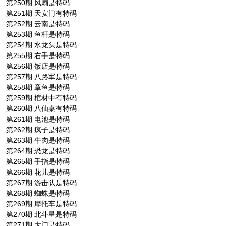
第250期 风扇是特码
第251期 天安门有特码
第252期 云南是特码
第253期 鱼杆是特码
第254期 水龙头是特码
第255期 右手是特码
第256期 饭店是特码
第257期 八路军是特码
第258期 章鱼是特码
第259期 棺材中有特码
第260期 八仙桌有特码
第261期 电池是特码
第262期 疯子是特码
第263期 牛肉是特码
第264期 恐龙是特码
第265期 手指是特码
第266期 花儿是特码
第267期 游击队是特码
第268期 蜘蛛是特码
第269期 摩托车是特码
第270期 北斗星是特码
第271期 大门是特码