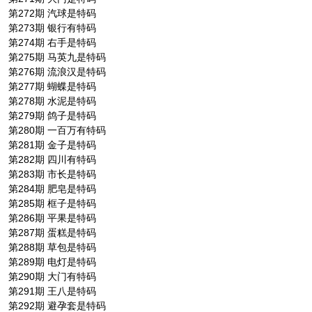
第272期 汽球是特码
第273期 银行有特码
第274期 右手是特码
第275期 马英九是特码
第276期 流浪汉是特码
第277期 蝴蝶是特码
第278期 水泥是特码
第279期 鸽子是特码
第280期 一百万有特码
第281期 金子是特码
第282期 四川有特码
第283期 市长是特码
第284期 肥皂是特码
第285期 框子是特码
第286期 平果是特码
第287期 蛋糕是特码
第288期 草包是特码
第289期 电灯是特码
第290期 大门有特码
第291期 王八是特码
第292期 避孕套是特码