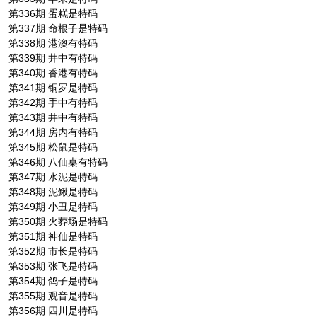
第336期 蛋糕是特码
第337期 命根子是特码
第338期 港澳有特码
第339期 井中有特码
第340期 香港有特码
第341期 铜罗是特码
第342期 手中有特码
第343期 井中有特码
第344期 房内有特码
第345期 松鼠是特码
第346期 八仙桌有特码
第347期 水泥是特码
第348期 泥鳅是特码
第349期 小丑是特码
第350期 火葬场是特码
第351期 神仙是特码
第352期 市长是特码
第353期 张飞是特码
第354期 鸽子是特码
第355期 观音是特码
第356期 四川是特码