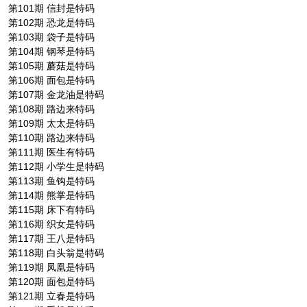
第101期 信封是特码
第102期 恐龙是特码
第103期 袋子是特码
第104期 钢琴是特码
第105期 蘑菇是特码
第106期 面包是特码
第107期 金龙油是特码
第108期 路边来特码
第109期 太太是特码
第110期 路边来特码
第111期 医生有特码
第112期 小学生是特码
第113期 鱼钩是特码
第114期 熊掌是特码
第115期 床下有特码
第116期 织女是特码
第117期 王八是特码
第118期 白头翁是特码
第119期 凤凰是特码
第120期 面包是特码
第121期 立春是特码