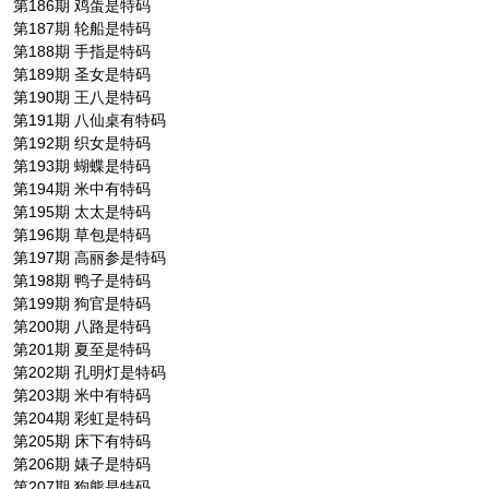
第186期 鸡蛋是特码
第187期 轮船是特码
第188期 手指是特码
第189期 圣女是特码
第190期 王八是特码
第191期 八仙桌有特码
第192期 织女是特码
第193期 蝴蝶是特码
第194期 米中有特码
第195期 太太是特码
第196期 草包是特码
第197期 高丽参是特码
第198期 鸭子是特码
第199期 狗官是特码
第200期 八路是特码
第201期 夏至是特码
第202期 孔明灯是特码
第203期 米中有特码
第204期 彩虹是特码
第205期 床下有特码
第206期 婊子是特码
第207期 狗熊是特码