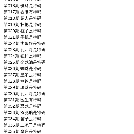
第016期 斑马是特码
第017期 香港有特码
第018期 超人是特码
第019期 扫把是特码
第020期 框子是特码
第021期 手机是特码
第022期 丈母娘是特码
第023期 孔明灯是特码
第024期 钮扣是特码
第025期 金龙油是特码
第026期 蜘蛛是特码
第027期 皇帝是特码
第028期 鱼钩是特码
第029期 珍珠是特码
第030期 孔明灯是特码
第031期 医生有特码
第032期 恐龙是特码
第033期 双胞胎是特码
第034期 笛子是特码
第035期 二流子是特码
第036期 窗户是特码