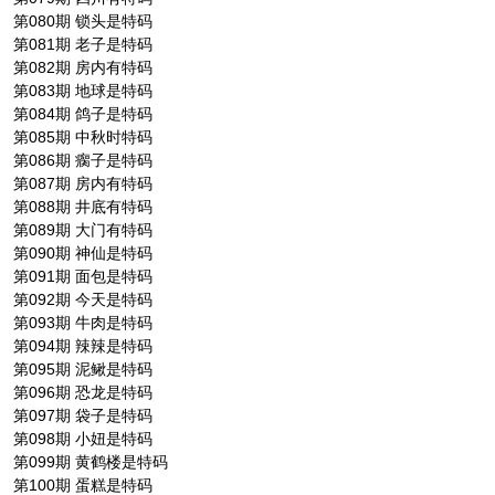
第080期 锁头是特码
第081期 老子是特码
第082期 房内有特码
第083期 地球是特码
第084期 鸽子是特码
第085期 中秋时特码
第086期 瘸子是特码
第087期 房内有特码
第088期 井底有特码
第089期 大门有特码
第090期 神仙是特码
第091期 面包是特码
第092期 今天是特码
第093期 牛肉是特码
第094期 辣辣是特码
第095期 泥鳅是特码
第096期 恐龙是特码
第097期 袋子是特码
第098期 小妞是特码
第099期 黄鹤楼是特码
第100期 蛋糕是特码