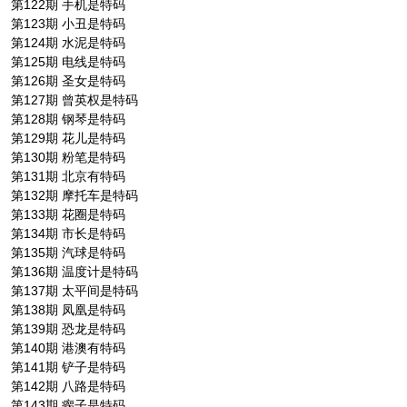
第122期 手机是特码
第123期 小丑是特码
第124期 水泥是特码
第125期 电线是特码
第126期 圣女是特码
第127期 曾英权是特码
第128期 钢琴是特码
第129期 花儿是特码
第130期 粉笔是特码
第131期 北京有特码
第132期 摩托车是特码
第133期 花圈是特码
第134期 市长是特码
第135期 汽球是特码
第136期 温度计是特码
第137期 太平间是特码
第138期 凤凰是特码
第139期 恐龙是特码
第140期 港澳有特码
第141期 铲子是特码
第142期 八路是特码
第143期 瘸子是特码