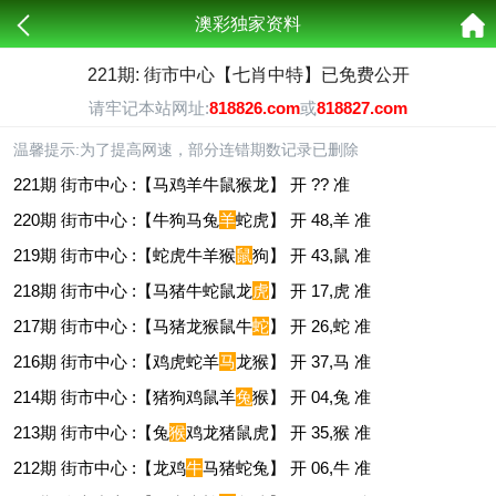
澳彩独家资料
221期: 街市中心【七肖中特】已免费公开
请牢记本站网址:
818826.com
或
818827.com
温馨提示:为了提高网速，部分连错期数记录已删除
221期 街市中心 :【马鸡羊牛鼠猴龙】 开 ?? 准
220期 街市中心 :【牛狗马兔
羊
蛇虎】 开 48,羊 准
219期 街市中心 :【蛇虎牛羊猴
鼠
狗】 开 43,鼠 准
218期 街市中心 :【马猪牛蛇鼠龙
虎
】 开 17,虎 准
217期 街市中心 :【马猪龙猴鼠牛
蛇
】 开 26,蛇 准
216期 街市中心 :【鸡虎蛇羊
马
龙猴】 开 37,马 准
214期 街市中心 :【猪狗鸡鼠羊
兔
猴】 开 04,兔 准
213期 街市中心 :【兔
猴
鸡龙猪鼠虎】 开 35,猴 准
212期 街市中心 :【龙鸡
牛
马猪蛇兔】 开 06,牛 准