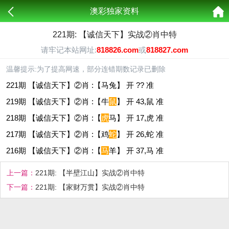
澳彩独家资料
221期: 【诚信天下】实战②肖中特
请牢记本站网址:
818826.com
或
818827.com
温馨提示:为了提高网速，部分连错期数记录已删除
221期 【诚信天下】②肖 :【马兔】 开 ?? 准
219期 【诚信天下】②肖 :【牛
鼠
】 开 43,鼠 准
218期 【诚信天下】②肖 :【
虎
马】 开 17,虎 准
217期 【诚信天下】②肖 :【鸡
蛇
】 开 26,蛇 准
216期 【诚信天下】②肖 :【
马
羊】 开 37,马 准
上一篇：
221期: 【半壁江山】实战②肖中特
下一篇：
221期: 【家财万贯】实战②肖中特