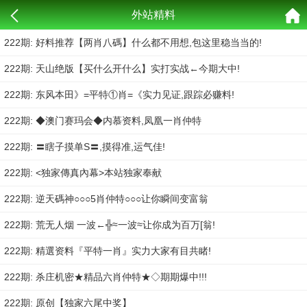
外站精料
222期: 好料推荐【两肖八碼】什么都不用想,包这里稳当当的!
222期: 天山绝版【买什么开什么】实打实战←今期大中!
222期: 东风本田》=平特①肖=《实力见证,跟踪必赚料!
222期: ◆澳门赛玛会◆内慕资料,凤凰一肖仲特
222期: 〓瞎子摸单S〓,摸得准,运气佳!
222期: <独家傳真內幕>本站独家奉献
222期: 逆天碼神○○○5肖仲特○○○让你瞬间变富翁
222期: 荒无人烟 一波←╬≈一波≈让你成为百万[翁!
222期: 精選资料『平特一肖』实力大家有目共睹!
222期: 杀庄机密★精品六肖仲特★◇期期爆中!!!
222期: 原创【独家六尾中奖】