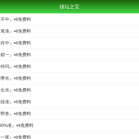
镇坛之宝
十不中』≡‖免费料
两尾准』≡‖免费料
俩肖中』≡‖免费料
今錯一』≡‖免费料
杀特玛』≡‖免费料
四季肖』≡‖免费料
一生肖』≡‖免费料
特段准』≡‖免费料
与野兽』≡‖免费料
100%准』≡‖免费料
杀一尾』≡‖免费料