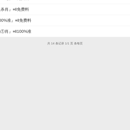
姐杀肖』≡‖免费料
100%准』≡‖免费料
选①肖』≡‖100%准
共 14 条记录 1/1 页 条每页