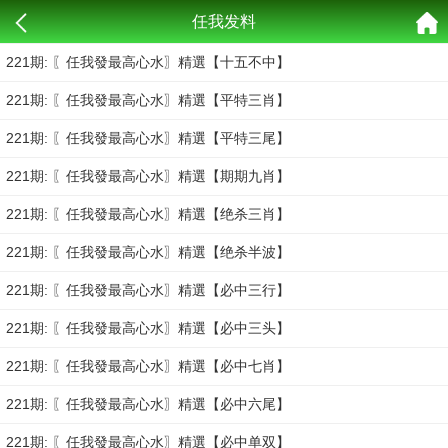
任我发料
221期: 〖任我發最高心水〗精選【十五不中】
221期: 〖任我發最高心水〗精選【平特三肖】
221期: 〖任我發最高心水〗精選【平特三尾】
221期: 〖任我發最高心水〗精選【期期九肖】
221期: 〖任我發最高心水〗精選【绝杀三肖】
221期: 〖任我發最高心水〗精選【绝杀半波】
221期: 〖任我發最高心水〗精選【必中三行】
221期: 〖任我發最高心水〗精選【必中三头】
221期: 〖任我發最高心水〗精選【必中七肖】
221期: 〖任我發最高心水〗精選【必中六尾】
221期: 〖任我發最高心水〗精選【必中单双】