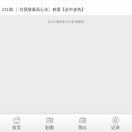
221期: 〖任我發最高心水〗精選【必中波色】
共 12 条记录 1/1 页 条每页
首页
彩图
黑白
记录