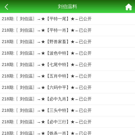
刘伯温料
218期: 〖刘伯温〗→★【平特一尾】★←已公开
218期: 〖刘伯温〗→★【平特一肖】★←已公开
218期: 〖刘伯温〗→★【野兽家畜】★←已公开
218期: 〖刘伯温〗→★【波色中特】★←已公开
218期: 〖刘伯温〗→★【七尾中特】★←已公开
218期: 〖刘伯温〗→★【五肖中特】★←已公开
218期: 〖刘伯温〗→★【六码中平】★←已公开
218期: 〖刘伯温〗→★【必中九肖】★←已公开
218期: 〖刘伯温〗→★【三头中特】★←已公开
218期: 〖刘伯温〗→★【必中三行】★←已公开
218期: 〖刘伯温〗→★【铁杀一肖】★←已公开