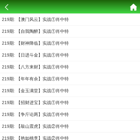
219期: 【澳门风云】实战①肖中特
219期: 【自我陶醉】实战①肖中特
219期: 【财神降临】实战①肖中特
219期: 【日进斗金】实战①肖中特
219期: 【八方来财】实战①肖中特
219期: 【年年有余】实战①肖中特
219期: 【金玉满堂】实战①肖中特
219期: 【招财进宝】实战①肖中特
219期: 【争斤论两】实战①肖中特
219期: 【敲山震虎】实战②肖中特
219期: 【艳如桃李】实战②肖中特