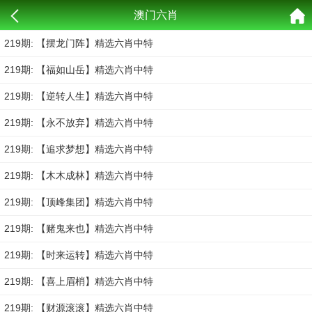
澳门六肖
219期: 【摆龙门阵】精选六肖中特
219期: 【福如山岳】精选六肖中特
219期: 【逆转人生】精选六肖中特
219期: 【永不放弃】精选六肖中特
219期: 【追求梦想】精选六肖中特
219期: 【木木成林】精选六肖中特
219期: 【顶峰集团】精选六肖中特
219期: 【赌鬼来也】精选六肖中特
219期: 【时来运转】精选六肖中特
219期: 【喜上眉梢】精选六肖中特
219期: 【财源滚滚】精选六肖中特