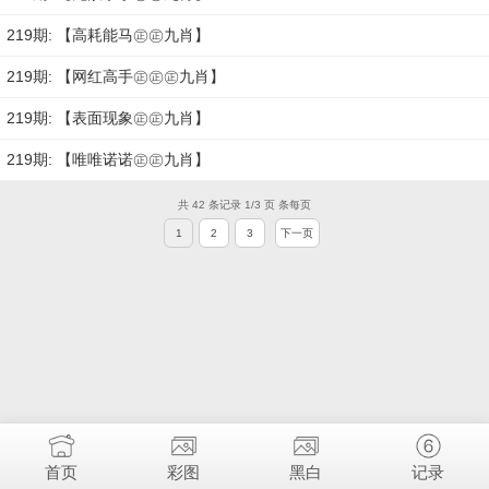
219期: 【高耗能马㊣㊣九肖】
219期: 【网红高手㊣㊣㊣九肖】
219期: 【表面现象㊣㊣九肖】
219期: 【唯唯诺诺㊣㊣九肖】
共 42 条记录 1/3 页 条每页
1
2
3
下一页
首页
彩图
黑白
记录