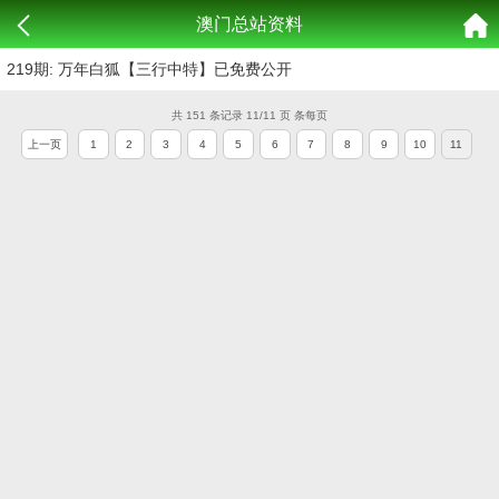
澳门总站资料
219期: 万年白狐【三行中特】已免费公开
共 151 条记录 11/11 页 条每页
上一页
1
2
3
4
5
6
7
8
9
10
11