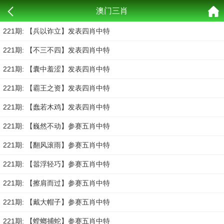
澳门三肖
221期: 【兵以诈立】发表四肖中特
221期: 【不三不四】发表四肖中特
221期: 【囊中羞涩】发表四肖中特
221期: 【霸王之资】发表四肖中特
221期: 【蠢若木鸡】发表四肖中特
221期: 【巍然不动】参赛五肖中特
221期: 【翻风滚雨】参赛五肖中特
221期: 【嚣浮轻巧】参赛五肖中特
221期: 【擦肩而过】参赛五肖中特
221期: 【戴大帽子】参赛五肖中特
221期: 【螳螂捕蛇】参赛五肖中特